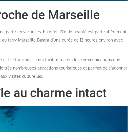
proche de Marseille
 partir en vacances. En effet, l’île de beauté est particulièrement
 au ferry Marseille-Bastia
d’une durée de 12 heures environ avec
e est le français, ce qui facilitera alors les communications une
de très nombreuses attractions touristiques et permet de s’adonner
aux visites culturelles.
île au charme intact