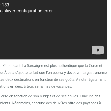
rse. Cependant, La Sardaigne est plus authentique que la Corse et
e. À cela s’ajoute le fait que l’on pourra y découvrir la gastronomie
re ces deux destinations en fonction de ses goûts. À noter également
inations en deux à trois semaines de vacances.
 la Corse en fonction de son budget et de ses envies. Chacune des
nients. Néanmoins, chacune des deux îles offre des paysages à